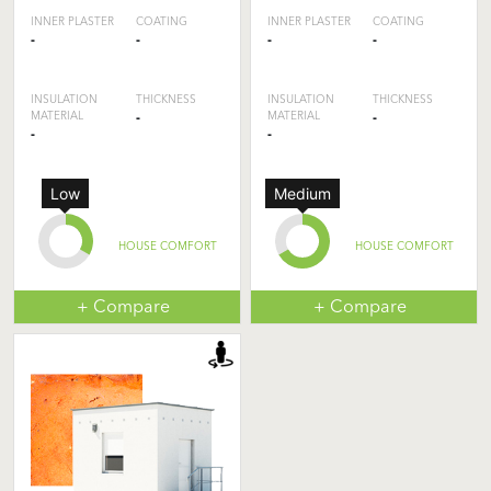
INNER PLASTER
COATING
INNER PLASTER
COATING
-
-
-
-
INSULATION
THICKNESS
INSULATION
THICKNESS
MATERIAL
-
MATERIAL
-
-
-
Low
Medium
HOUSE COMFORT
HOUSE COMFORT
+ Compare
+ Compare