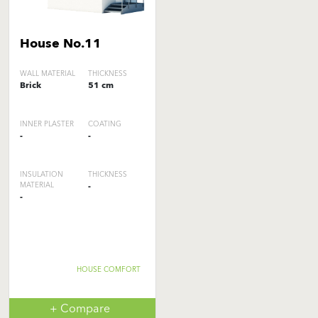
House No.11
WALL MATERIAL
THICKNESS
Brick
51 cm
INNER PLASTER
COATING
-
-
INSULATION
THICKNESS
MATERIAL
-
-
HOUSE COMFORT
+ Compare