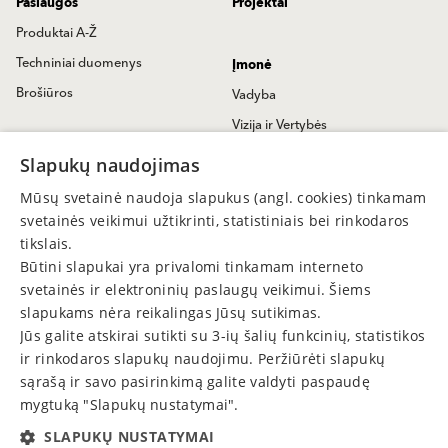
Paslaugos
Projektai
Produktai A-Ž
Techniniai duomenys
Įmonė
Brošiūros
Vadyba
Vizija ir Vertybės
Kontaktai
Istorija
Slapukų naudojimas
Susisiekime
Baumit Naujienos
Mūsų svetainė naudoja slapukus (angl. cookies) tinkamam
Užklausa
Spaudoje
svetainės veikimui užtikrinti, statistiniais bei rinkodaros
Pardavimų atstovai
tikslais.
Būtini slapukai yra privalomi tinkamam interneto
Partneriai
svetainės ir elektroninių paslaugų veikimui. Šiems
Mus rasite
slapukams nėra reikalingas Jūsų sutikimas.
Tarptautinis
Jūs galite atskirai sutikti su 3-ių šalių funkcinių, statistikos
ir rinkodaros slapukų naudojimu. Peržiūrėti slapukų
sąrašą ir savo pasirinkimą galite valdyti paspaudę
Privatumo politika
mygtuką "Slapukų nustatymai".
SLAPUKŲ NUSTATYMAI