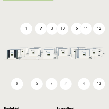
1
9
3
10
6
11
12
8
5
7
2
4
13
Produktai
Sprendimai