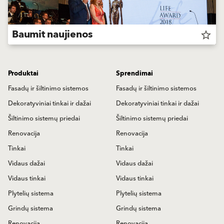
Baumit naujienos
star_border
Produktai
Sprendimai
Fasadų ir šiltinimo sistemos
Fasadų ir šiltinimo sistemos
Dekoratyviniai tinkai ir dažai
Dekoratyviniai tinkai ir dažai
Šiltinimo sistemų priedai
Šiltinimo sistemų priedai
Renovacija
Renovacija
Tinkai
Tinkai
Vidaus dažai
Vidaus dažai
Vidaus tinkai
Vidaus tinkai
Plytelių sistema
Plytelių sistema
Grindų sistema
Grindų sistema
Renovacija
Renovacija