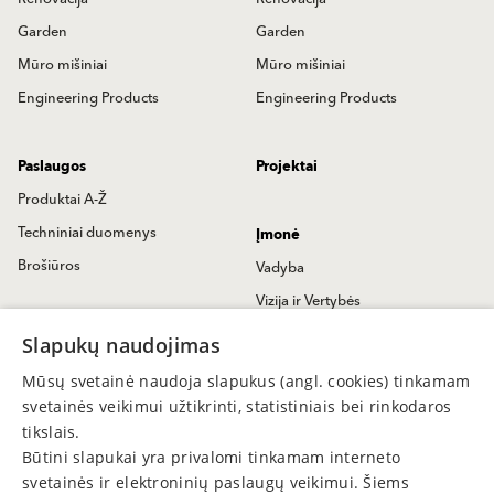
Garden
Garden
Mūro mišiniai
Mūro mišiniai
Engineering Products
Engineering Products
Paslaugos
Projektai
Produktai A-Ž
Techniniai duomenys
Įmonė
Brošiūros
Vadyba
Vizija ir Vertybės
Kontaktai
Istorija
Slapukų naudojimas
Susisiekime
Baumit Naujienos
Mūsų svetainė naudoja slapukus (angl. cookies) tinkamam
Užklausa
Spaudoje
svetainės veikimui užtikrinti, statistiniais bei rinkodaros
Pardavimų atstovai
tikslais.
Būtini slapukai yra privalomi tinkamam interneto
Partneriai
svetainės ir elektroninių paslaugų veikimui. Šiems