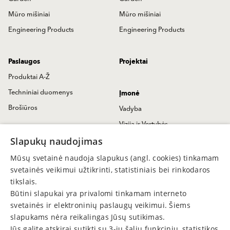
Mūro mišiniai
Mūro mišiniai
Engineering Products
Engineering Products
Paslaugos
Projektai
Produktai A-Ž
Techniniai duomenys
Įmonė
Brošiūros
Vadyba
Vizija ir Vertybės
Kontaktai
Istorija
Slapukų naudojimas
Susisiekime
Baumit Naujienos
Mūsų svetainė naudoja slapukus (angl. cookies) tinkamam
Užklausa
Spaudoje
svetainės veikimui užtikrinti, statistiniais bei rinkodaros
tikslais.
Pardavimų atstovai
Būtini slapukai yra privalomi tinkamam interneto
Partneriai
svetainės ir elektroninių paslaugų veikimui. Šiems
Mus rasite
slapukams nėra reikalingas Jūsų sutikimas.
Jūs galite atskirai sutikti su 3-ių šalių funkcinių, statistikos