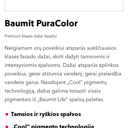
Baumit PuraColor
Premium klasės dažai fasadui
Neigiamam orų poveikiui atsparūs aukščiausios
klasės fasado dažai, skirti dažyti tamsiomis ir
intensyviomis spalvoms. Dažai atsparūs aplinkos
poveikiui, gerai atstumia vandenį, gerai praleidžia
vandens garus. Naudojant „Cool“ pigmentų
technologiją, dažus galima tonuoti visais
pigmentais iš „Baumit Life“ spalvų paletės.
Tamsios ir ryškios spalvos
„Cool“ pigmento technologija