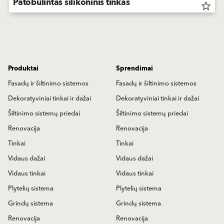
Patobulintas silikoninis tinkas
star_border
Produktai
Sprendimai
Fasadų ir šiltinimo sistemos
Fasadų ir šiltinimo sistemos
Dekoratyviniai tinkai ir dažai
Dekoratyviniai tinkai ir dažai
Šiltinimo sistemų priedai
Šiltinimo sistemų priedai
Renovacija
Renovacija
Tinkai
Tinkai
Vidaus dažai
Vidaus dažai
Vidaus tinkai
Vidaus tinkai
Plytelių sistema
Plytelių sistema
Grindų sistema
Grindų sistema
Renovacija
Renovacija