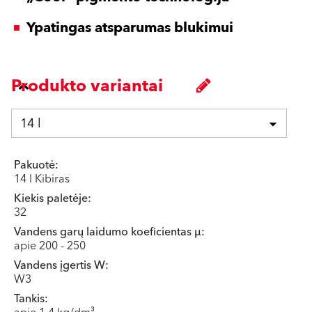
Ypatingas atsparumas blukimui
Produkto variantai
14 l
Pakuotė:
14 l Kibiras
Kiekis paletėje:
32
Vandens garų laidumo koeficientas µ:
apie 200 - 250
Vandens įgertis W:
W3
Tankis: