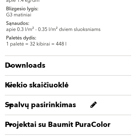
apie 1.4 kg/dm³
Blizgesio lygis:
G3 matiniai
Sąnaudos:
apie 0.3 l/m² - 0.35 l/m² dviem sluoksniams
Paletės dydis:
1 paletė = 32 kibirai = 448 l
Downloads
Kiekio skaičiuoklė
Spalvų pasirinkimas
Projektai su Baumit PuraColor