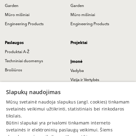
Garden
Garden
Mūro mišiniai
Mūro mišiniai
Engineering Products
Engineering Products
Paslaugos
Projektai
Produktai A-Ž
Techniniai duomenys
Įmonė
Brošiūros
Vadyba
Vizija ir Vertybės
Kontaktai
Istorija
Slapukų naudojimas
Susisiekime
Baumit Naujienos
Mūsų svetainė naudoja slapukus (angl. cookies) tinkamam
Užklausa
Spaudoje
svetainės veikimui užtikrinti, statistiniais bei rinkodaros
Pardavimų atstovai
tikslais.
Būtini slapukai yra privalomi tinkamam interneto
Partneriai
svetainės ir elektroninių paslaugų veikimui. Šiems
Mus rasite